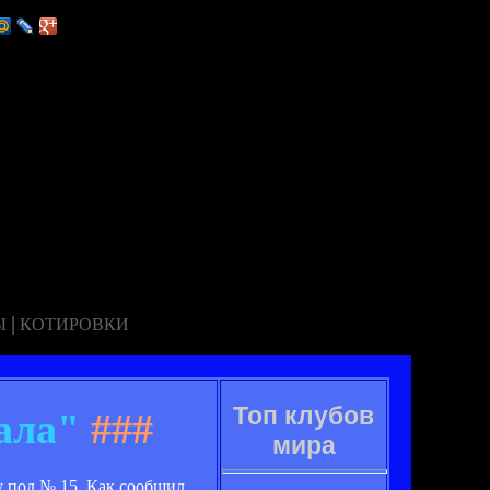
|
Ы
КОТИРОВКИ
Топ клубов
ала"
###
мира
 под № 15. Как сообщил