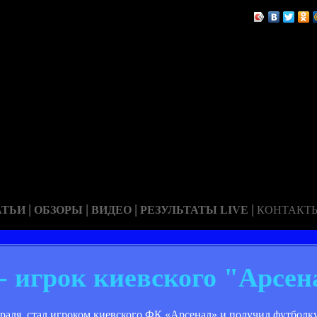
|
|
|
|
АТЬИ
ОБЗОРЫ
ВИДЕО
РЕЗУЛЬТАТЫ LIVE
КОНТАКТ
 игрок киевского "Арсен
аля, стал игроком киевского ФК «Арсенал» и получил футболку