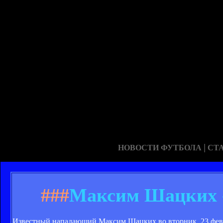
|
НОВОСТИ ФУТБОЛА
СТ
###
Максим Шацких -
Известный нападающий Максим Шацких во вторник, 23 февр