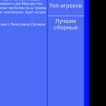
дняшнего дня Максим стал
Топ игроков
енные проблемы из-за травмы
ан «канониров» будет весьма
Лучшие
главе с Вячеславом Грозным
сборные