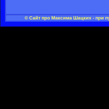
© Сайт про Максима Шацких - при 