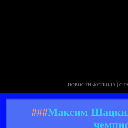
|
НОВОСТИ ФУТБОЛА
СТ
###
Максим Шацких 
чемпи