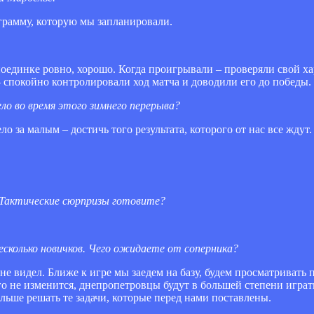
грамму, которую мы запланировали.
поединке ровно, хорошо. Когда проигрывали – проверяли свой х
– спокойно контролировали ход матча и доводили его до победы.
ло во время этого зимнего перерыва?
ело за малым – достичь того результата, которого от нас все ждут.
 Тактические сюрпризы готовите?
несколько новичков. Чего ожидаете от соперника?
о не видел. Ближе к игре мы заедем на базу, будем просматривать
о не изменится, днепропетровцы будут в большей степени играть
альше решать те задачи, которые перед нами поставлены.