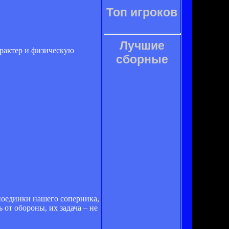
Топ игроков
Лучшие
арактер и физическую
сборные
 поединки нашего соперника,
 от обороны, их задача – не