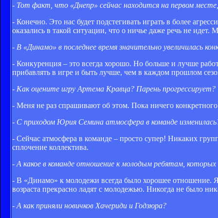
- Тот факт, что «Днепр» сейчас находится на первом месте
- Конечно. Это нас будет подстегивать играть в более агресс
оказались в такой ситуации, что о ничье даже речь не идет
- В «Динамо» в последнее время значительно увеличилась ко
- Конкуренция – это всегда хорошо. Но больше и лучше работ
прибавлять в игре и быть лучше, чем в каждом прошлом сезо
- Как оцените игру Артема Кравца? Парень прогрессирует?
- Меня не раз спрашивают об этом. Пока ничего конкретного 
- С приходом Юрия Семина атмосфера в команде изменилась
- Сейчас атмосфера в команде – просто супер! Никаких груп
сплочение коллектива.
- А какое в команде отношение к молодым ребятам, которы
- В «Динамо» к молодежи всегда было хорошее отношение. Я 
возраста прекрасно ладят с молодежью. Никогда не было ни
- А как приняли новичков Хачериди и Годзюра?