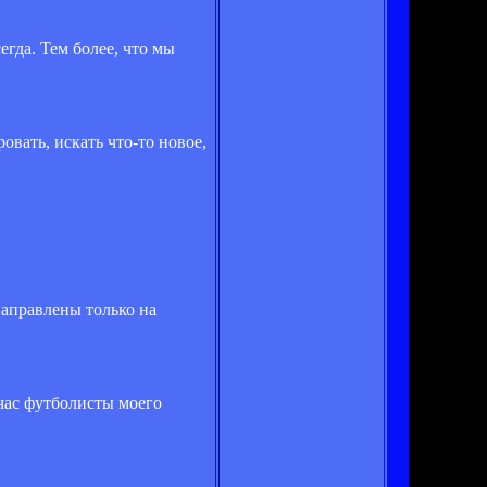
егда. Тем более, что мы
овать, искать что-то новое,
направлены только на
йчас футболисты моего