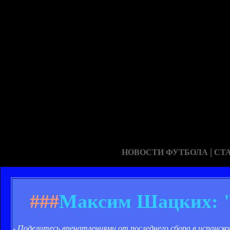
|
НОВОСТИ ФУТБОЛА
СТ
###
Максим Шацких: "А
- Поделитесь впечатлениями от последнего сбора в испанско