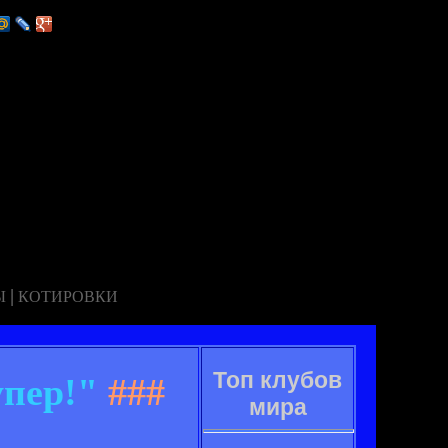
|
Ы
КОТИРОВКИ
Топ клубов
пер!"
###
мира