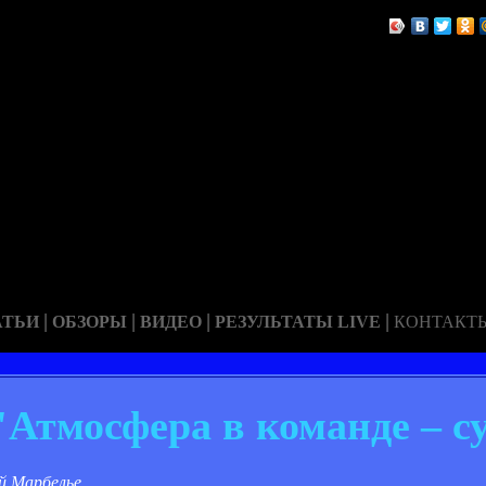
|
|
|
|
АТЬИ
ОБЗОРЫ
ВИДЕО
РЕЗУЛЬТАТЫ LIVE
КОНТАКТ
тмосфера в команде – су
й Марбелье.