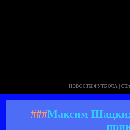
|
НОВОСТИ ФУТБОЛА
СТ
###
Максим Шацких:
при