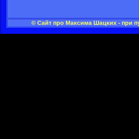
© Сайт про Максима Шацких - при 