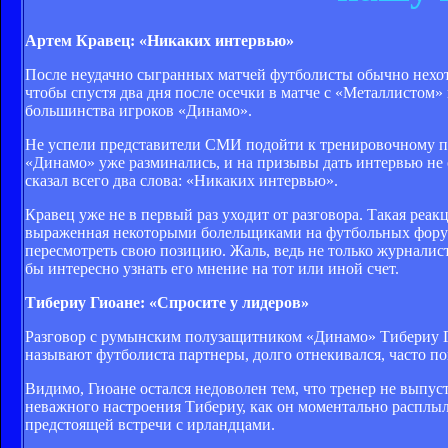
Артем Кравец: «Никаких интервью»
После неудачно сыгранных матчей футболисты обычно нехотя
чтобы спустя два дня после осечки в матче с «Металлистом
большинства игроков «Динамо».
Не успели представители СМИ подойти к тренировочному п
«Динамо» уже разминались, и на призывы дать интервью н
сказал всего два слова: «Никаких интервью».
Кравец уже не в первый раз уходит от разговора. Такая реак
выраженная некоторыми болельщиками на футбольных форумах
пересмотреть свою позицию. Жаль, ведь не только журналис
бы интересно узнать его мнение на тот или иной счет.
Тибериу Гиоане: «Спросите у лидеров»
Разговор с румынским полузащитником «Динамо» Тибериу Гио
называют футболиста партнеры, долго отнекивался, часто по
Видимо, Гиоане остался недоволен тем, что тренер не выпуст
неважного настроения Тибериу, как он моментально расплылс
предстоящей встречи с ирландцами.