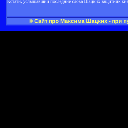
Кстати, услышавший последние слова Шацких защитник киев
© Сайт про Максима Шацких - при 