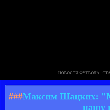
|
НОВОСТИ ФУТБОЛА
СТ
###
Максим Шацких: "М
нашу 