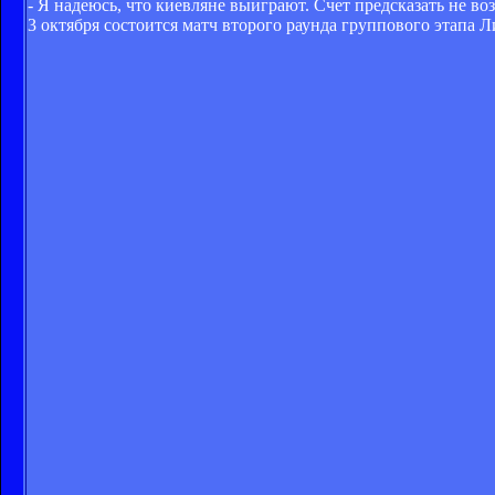
- Я надеюсь, что киевляне выиграют. Счет предсказать не во
3 октября состоится матч второго раунда группового этапа