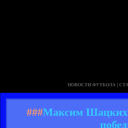
|
НОВОСТИ ФУТБОЛА
СТ
###
Максим Шацких:
побед