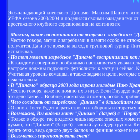
Экс-нападающий киевского "Динамо" Максим Шацких вспомн
УЕФА сезона 2003/2004 и поделился своими ожиданиями от
престижного клубного соревнования на континенте.
- Максим, какие воспоминания от встречи с загребским 
- Честно говоря, матчи с загребцами в памяти особо не отло
получится. Да и в те времена выход в групповой турнир Ли
испытывал.
- На тот момент загребское "Динамо" воспринимали как л
- К каждому сопернику необходимо настраиваться уважитель
настроем должны подходить футболисты к матчу и сейчас. К
Учитывая уровень команды, а также задачи и цели, которые с
нежелательна.
- В "Динамо" образца 2003 года играли молодые Нико Кран
- Честно говоря, даже не помню их в игре. Если Эдуардо пар
это дело такое...- Вообще, насколько я помню, особых пробл
- Чего ожидать от загребского "Динамо" в ближайшем 
- Окопов. Гости будут играть строго от обороны и стараться чт
- Возможно, Вы видели матч "Динамо" (Загреб) с "Порту"
- Только в обзоре, где подается лишь нарезка опасных моме
думаю, что "Динамо" (Загреб) – явный аутсайдер группы. К
терять очки, ведь одного-двух баллов на финише может и не 
- Возьметесь спрогнозировать счет?