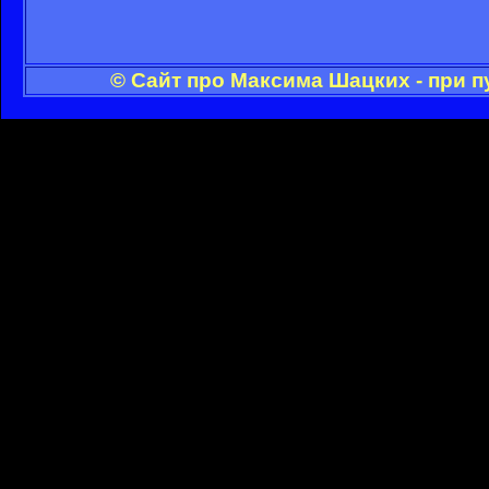
© Сайт про Максима Шацких - при 