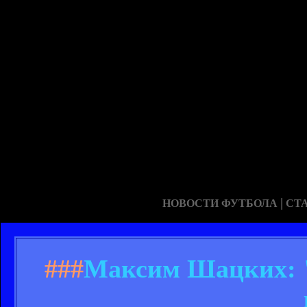
|
НОВОСТИ ФУТБОЛА
СТ
###
Mаксим Шацких: 