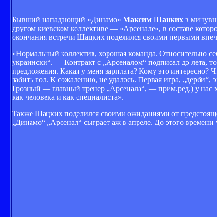
Бывший нападающий «Динамо»
Максим Шацких
в минувше
другом киевском коллективе — «Арсенале», в составе которо
окончания встречи Шацких поделился своими первыми впеч
«Нормальный коллектив, хорошая команда. Относительно себ
украински“. — Контракт с „Арсеналом“ подписал до лета, то
предложения. Какая у меня зарплата? Кому это интересно? Ч
забить гол. К сожалению, не удалось. Первая игра, „дерби“, 
Грозный — главный тренер „Арсенала“, — прим.ред.) у нас х
как человека и как специалиста».
Также Шацких поделился своими ожиданиями от предстоящег
„Динамо“ „Арсенал“ сыграет аж в апреле. До этого времени 