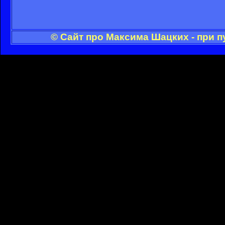
© Сайт про Максима Шацких - при 