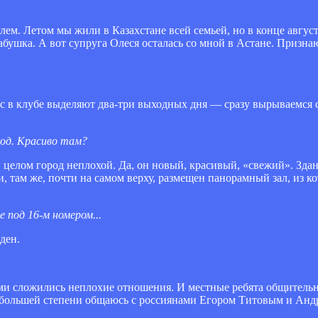
ем. Летом мы жили в Казахстане всей семьей, но в конце авгус
бушка. А вот супруга Олеся осталась со мной в Астане. Признаю
ас в клубе выделяют два-три выходных дня — сразу вырываемся с
од. Красиво там?
в целом город неплохой. Да, он новый, красивый, «свежий». Зда
, там же, почти на самом верху, размещен панорамный зал, из к
 под 16-м номером...
ден.
еми сложились неплохие отношения. И местные ребята общительн
о в большей степени общаюсь с россиянами Егором Титовым и А