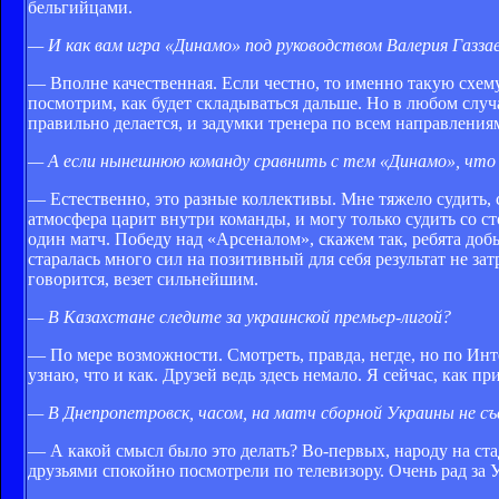
бельгийцами.
— И как вам игра «Динамо» под руководством Валерия Газза
— Вполне качественная. Если честно, то именно такую схему
посмотрим, как будет складываться дальше. Но в любом случа
правильно делается, и задумки тренера по всем направления
— А если нынешнюю команду сравнить с тем «Динамо», что
— Естественно, это разные коллективы. Мне тяжело судить, с
атмосфера царит внутри команды, и могу только судить со ст
один матч. Победу над «Арсеналом», скажем так, ребята доб
старалась много сил на позитивный для себя результат не за
говорится, везет сильнейшим.
— В Казахстане следите за украинской премьер-лигой?
— По мере возможности. Смотреть, правда, негде, но по Инт
узнаю, что и как. Друзей ведь здесь немало. Я сейчас, как п
— В Днепропетровск, часом, на матч сборной Украины не съ
— А какой смысл было это делать? Во-первых, народу на ста
друзьями спокойно посмотрели по телевизору. Очень рад за 