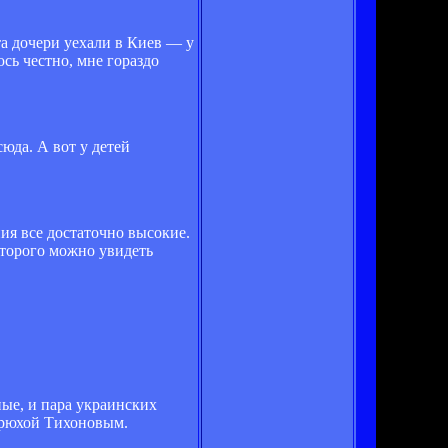
та дочери уехали в Киев — у
сь честно, мне гораздо
юда. А вот у детей
ния все достаточно высокие.
оторого можно увидеть
ые, и пара украинских
ндрюхой Тихоновым.