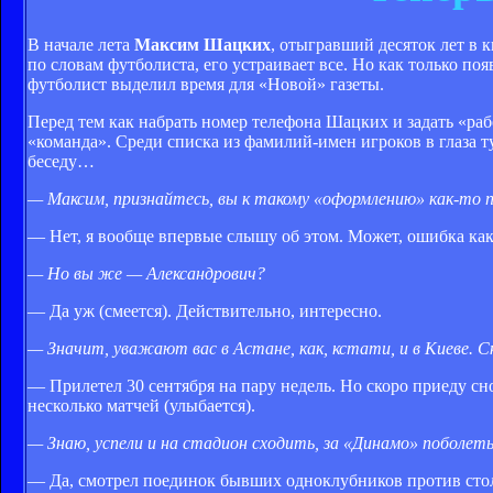
В начале лета
Максим Шацких
, отыгравший десяток лет в 
по словам футболиста, его устраивает все. Но как только по
футболист выделил время для «Новой» газеты.
Перед тем как набрать номер телефона Шацких и задать «ра
«команда». Среди списка из фамилий-имен игроков в глаза 
беседу…
— Максим, признайтесь, вы к такому «оформлению» как-то
— Нет, я вообще впервые слышу об этом. Может, ошибка ка
— Но вы же — Александрович?
— Да уж (смеется). Действительно, интересно.
— Значит, уважают вас в Астане, как, кстати, и в Киеве. 
— Прилетел 30 сентября на пару недель. Но скоро приеду сно
несколько матчей (улыбается).
— Знаю, успели и на стадион сходить, за «Динамо» поболеть.
— Да, смотрел поединок бывших одноклубников против стол