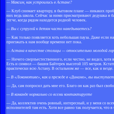
— Максим, как устроились в Астане?
— Клуб снимает квартиру, в бытовом плане — никаких пробл
них ведь школа. Сейчас за ними присматривают дедушка и ба
легче, когда рядом находится родной человек.
— Вы с супругой к детям часто наведываетесь?
— Как только появляется хоть небольшая пауза. Даже если н
приезжать к нам вообще времени нет пока.
— Астана в качестве столицы — относительно молодой гор
— Ничего сверхъестественного, если честно, не видел, хотя 
Есть и символ — башня Байтерек высотой 105 метров. Кстати
практически всю Астану. В остальном же — все, как и везде.
— В «Локомотиве», как и прежде в «Динамо», вы выступаете
— Да, сам попросил дать мне его. Благо он как раз был свобо
— В команде нормально со всеми контактируете
— Да, коллектив очень ровный, интересный, и у меня со вс
исполнителей там есть. Хотя все равно так получается, чт