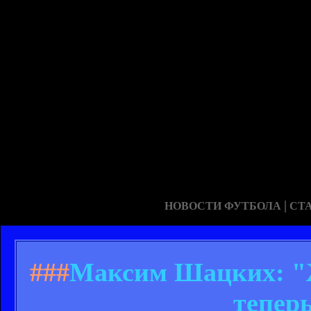
|
НОВОСТИ ФУТБОЛА
СТ
###
Максим Шацких: "Же
тепер