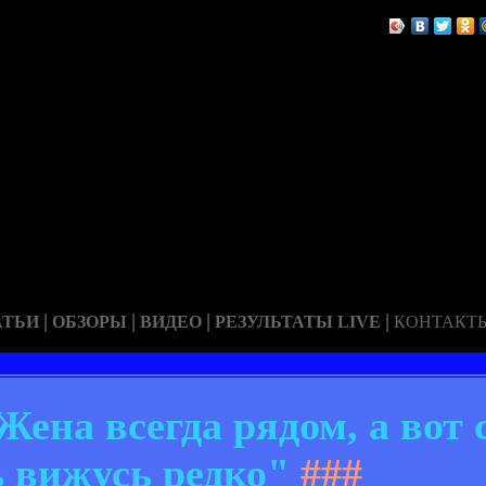
|
|
|
|
АТЬИ
ОБЗОРЫ
ВИДЕО
РЕЗУЛЬТАТЫ LIVE
КОНТАКТ
на всегда рядом, а вот 
ь вижусь редко"
###