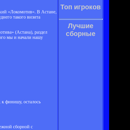
Топ игроков
ский «Локомотив». В Астане,
еднего такого визита
Лучшие
тива» (Астана), раздел
сборные
ого мы и начали нашу
к к финишу, осталось
ежной сборной с