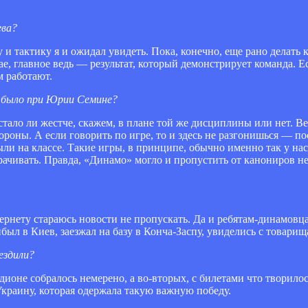
ева?
 и тактику я и ожидал увидеть. Пока, конечно, еще рано делать
е, главное ведь — результат, который демонстрирует команда. Есл
м работают.
 было при Юрии Семине?
тало ли жестче, скажем, в плане той же дисциплины или нет. Вед
ороны. А если говорить по игре, то и здесь не разгонишься — по
ыли на классе. Такие игры, в принципе, обычно именно так у н
трачивать. Правда, «Динамо» могло и пропустить от канониров не
ернету стараюсь новости не пропускать. Да и ребятам-динамовц
рибыл в Киев, заезжал на базу в Конча-Заспу, увиделись с товари
ездили?
дионе собралось немерено, а во-вторых, с билетами что творило
Украину, которая одержала такую важную победу.