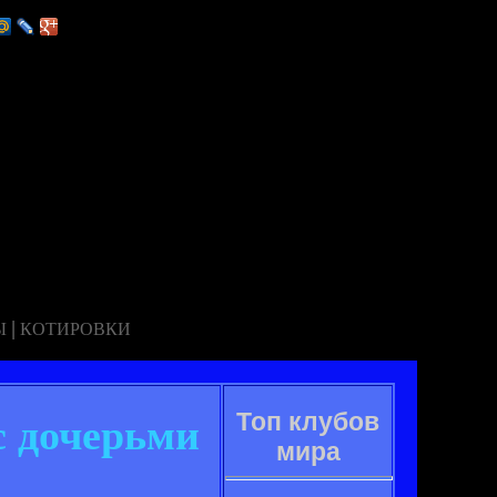
|
Ы
КОТИРОВКИ
Топ клубов
с дочерьми
мира