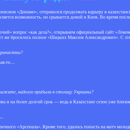
киевском «Динамо», отправился продолжать карьеру в казахстан
является возможность, он срывается домой в Киев. Во время посл
бочий» вопрос «как дела?», открываем официальный сайт «Локомо
тут же бросилось полное «Шацких Максим Александрович». С эт
 причастны?
кая-то…
Скажите, надолго прибыли в столицу Украины?
ва и на более долгий срок — ведь в Казахстане сезон уже близо
..
ичного «Арсенала». Кроме того, удалось попасть на матч молод