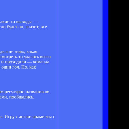
 какие-то выводы —
и будет он, значит, все
ь я не знаю, какая
смотреть-то удалось всего
ас и проходили — команда
 один гол. Но, как
ам регулярно названиваю,
щами, пообщались.
сь. Игру с англичанами мы с