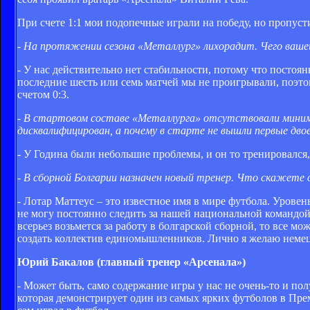
При счете 1:1 мои подопечные играли на победу, но пропусти
- На протяжении сезона «Металлург» лихорадит. Чего ваше
- У нас действительно нет стабильности, потому что постоя
последние шесть или семь матчей мы не проигрывали, поэтом
счетом 0:3.
- В стартовом составе «Металлурга» отсутствовали миним
дисквалифицирован, а почему в старте не вышли первые дво
- У Година были небольшие проблемы, и он то тренировался, т
- В сборной Болгарии назначен новый тренер. Что скажете о
- Лотар Маттеус – это известное имя в мире футбола. Уровен
не могу постоянно следить за нашей национальной командой
всерьез возьмется за работу в болгарской сборной, то все 
создать коллектив единомышленников. Лично я желаю немец
Юрий Бакалов (главный тренер «Арсенала»)
- Может быть, само содержание игры у нас не очень-то и по
которая демонстрирует один из самых ярких футболов в Прем