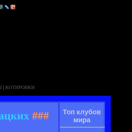
|
Ы
КОТИРОВКИ
Топ клубов
Шацких
###
мира