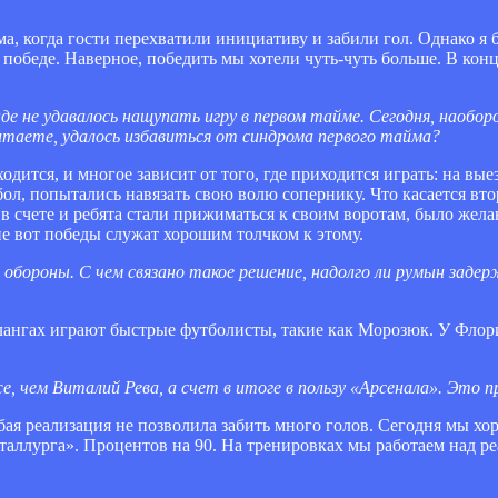
а, когда гости перехватили инициативу и забили гол. Однако я 
к победе. Наверное, победить мы хотели чуть-чуть больше. В кон
е не удавалось нащупать игру в первом тайме. Сегодня, наобор
считаете, удалось избавиться от синдрома первого тайма?
одится, и многое зависит от того, где приходится играть: на вые
л, попытались навязать свою волю сопернику. Что касается вто
 в счете и ребята стали прижиматься к своим воротам, было жел
ие вот победы служат хорошим толчком к этому.
бороны. С чем связано такое решение, надолго ли румын задер
флангах играют быстрые футболисты, такие как Морозюк. У Флори
е, чем Виталий Рева, а счет в итоге в пользу «Арсенала». Это 
бая реализация не позволила забить много голов. Сегодня мы х
таллурга». Процентов на 90. На тренировках мы работаем над р