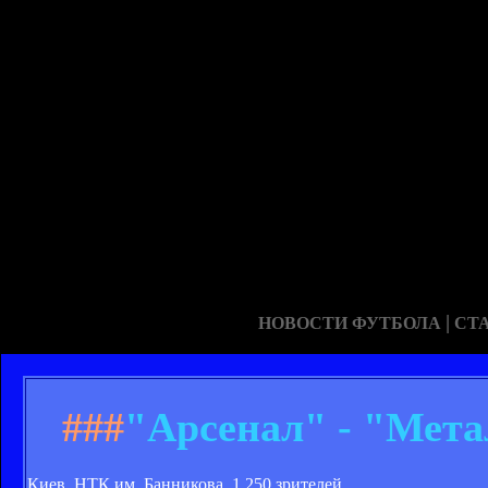
|
НОВОСТИ ФУТБОЛА
СТ
###
"Арсенал" - "Мета
Киев. НТК им. Банникова. 1 250 зрителей