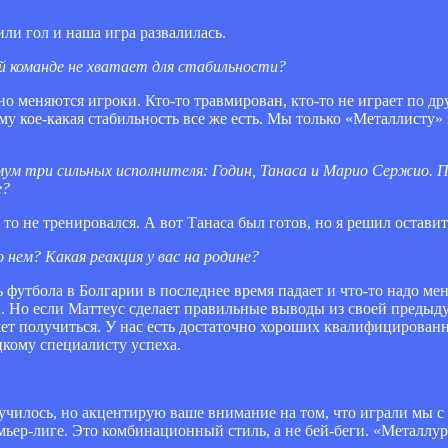
ли гол и наша игра развалилась.
й команде не хватает для стабильности?
нно меняются игроки. Кто-то травмирован, кто-то не играет по
у кое-какая стабильность все же есть. Мы только «Металлисту»
ум три сильных исполнителя: Годин, Танаса и Марио Сержио. 
е?
о не тренировался. А вот Танаса был готов, но я решил оставить
 нем? Какая реакция у вас на родине?
ь футбола в Болгарии в последнее время падает и что-то надо мен
. Но если Маттеус сделает правильные выводы из своей предыд
может получиться. У нас есть достаточно хороших квалифицирова
кому специалисту успеха.
лучилось, но акцентирую ваше внимание на том, что играли мы с
ьер-лиге. Это комбинационный стиль, а не бей-беги. «Металлур