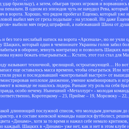
 удар бразильцу), а затем, обыграв троих игроков и ворвавшис
л на пенальти. В одном из эпизодов чуть не начудил Рева, которы
 мяч в ворота. Хорошо, что рядом пробегал Ещенко, который уже н
ловой выбил мяч от греха подальше - на угловой. Но даже Ещенк
ургов» выбили мяч перед штрафной, а набежавший Шина от душ
 без того неслабый натиск на ворота «Арсенала», но не учли од
 Шацких, который один в чемпионате Украины голов забил бол
лабиться в обороне, зевнуть контратаку и позволить Шацких нане
снова нужно бежать отыгрываться… Кстати, этот гол стал для Ма
анду называют техничной, зрелищной, остроатакующей… Но вот
апасе еще оставалось масса времени, чтобы отыграться. Или хот
устили руки и последовавший «контрольный выстрел» от вышед
емонстрировав неплохое движение, умение комбинировать и играт
мент в команде не нашлось лидера. Раньше эту роль на себя бр
, правда, особо нечему. Нынешний «Металлург» - молодая команд
оответственно, Коротецкому – 23, Прийме – 19, Морозюку – 22,
акой длиннющий послужной список, что молодым дончанам до н
рактер, а в составе киевской команды нашелся футболист, реш
вета «Динамо», хотя за то время и нажил себе немало критиков, 
но каждый. Шацких в «Динамо» уже нет, как и нет в этом клубе