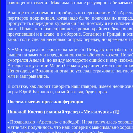
равноценно заменил Максима в плане регулярно забиваемых 
В конце отчета немного пройдусь по персоналиям. У «Арсен
партнеров покрикивал, когда надо было, подгоняя их вперед,
пропустить очередной курьезный гол, поэтому я не склоне
один. Шоава неплохо справился с ролью крайнего бека, во вс
преуспевший и в атаке, и в обороне. Богданов и Грицай в о
забил гол и сделал несколько острых передач, но временами
У «Металлурга» в герои я бы записал Шину, автора забитого
вышел на замену и изрядно «повозил» оборону хозяев. Не за
смотрелся Аделей, но ввиду молодости ошибок и ему избежат
А ведь в отсутствие Марио Сержио украинец имел шанс прояв
Непогодов, а Воловик иногда не успевал страховать партнер
мяч и заигрывались.
В остатке, как любит говорить наш главред, имеем неоднозн
игры Юрий Бакалов и, на мой взгляд, будет прав.
Послематчевая пресс-конференция
Николай Костов (главный тренер «Металлурга» (Д)
- Поздравляю «Арсенал» с победой. Игра получилась хорошей
матче так получилось, что наш соперник максимально хорошо
себя проявил вратарь «Арсенала» Виталий Рева.