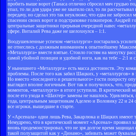
пробить выше ворот (Танаса отлично сбросил мяч грудью под
упал, то ли для удара уже не хватило сил, то ли рассчитыва
передачу, но сделал это так неуклюже, что едва не забросил
спасении своих ворот и подстраховке голкиперов. Андрей го
центральные защитники прерывая очередной навес «металл
сфере. Виталий Рева даже не шелохнулся – 1:1.
Воодушевленные успехом «металлурги» постарались усилить и
не отнеслись с должным вниманием к опытнейшему Максиму
«Металлурга» вместе взятые. Стоило гостям на минутку расс
самой убойной позиции и удобной ноги, как на тебе – 2:1 и 
У нынешнего «Металлурга» есть масса достоинств. Эту ком
проблемы. После того как забил Шацких, у «металлургов» в з
Но вместо «последнего и решительного» гости попросту оп
выглядел вполне логичным. Вот так и получилось, что, прод
моментов, «металлурги» в итоге уступили. В критический мо
после его ухода в «Шахтер» замены не нашлось. Удивляться
года, центральным защитникам Аделею и Воловику 22 и 24 с
все игроки, вышедшие в старте.
У «Арсенала» одни лишь Рева, Закарлюка и Шацких имеют т
Немудрено, что в критический момент «Арсенал» проявил ха
вновь продемонстрировал, что не зря долгое время защищал ц
такой полузащитой как у «Динамо», забивать может букваль