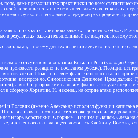
в поля, даже превзошли тех практически по всем статистическим
а своей половине поля и не помышлял даже о контратаках, игра
аве нашелся футболист, который в очередной раз продемонстриро
а заявили о схожих турнирных задачах – зоне еврокубков. И хот
ю в результатах, задача невыполнимой не видится, поэтому этот
с составами, а посему для тех из читателей, кто постоянно след
жительного отсутствия вновь занял Виталий Рева (молодой Сер
 повод произвести ротацию на последнем рубеже). Позиции цент
 а вот появление Шоава на левом фланге обороны стало сюрприз
о вотчина, как правило, Симоненко или Данилова. Идем дальше. 
стей), а вот Старгородский на левом фланге - это уже следств
тся в сборную Хорватии. И, наконец, на острие атаки расположи
лей и Воловик (именно Александр исполнял функции капитана в
л Шина, а справа на позиции все того же дисквалифицированног
жился Игорь Коротецкий. Опорные – Прийма и Дашян. Слева на ф
оль единственного нападающего досталась Клейтону. Вот это, кс