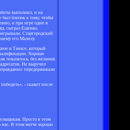
аботы выполнил, и на
е был близок к тому, чтобы
нно, и при игре один в
ляд, сыграл Ещенко,
роигрывали. Старгородский
вшему его Мазилу.
жное и Танасе, который
 квалификации. Хорошо
ак показалось, без желания.
 адресатов. Не выручил
 оправданно: передерживали
победить», - скажет после
лельщикам. Просто в этом
 нас. В этом матче хорошо