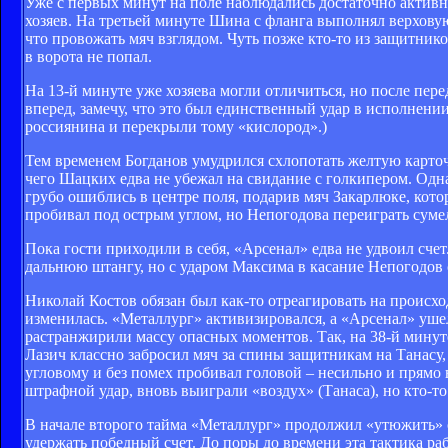
Уже с первых минут на поле наблюдались достаточно актив
хозяев. На третьей минуте Шина с фланга выполнял верховую
что провожать мяч взглядом. Чуть позже кто-то из защитник
в ворота не попал.
На 13-й минуте уже хозяева могли отличиться, но после пе
вперед, замечу, что это был единственный удар в исполнен
россиянина и перекрыли тому «кислород».)
Тем временем Богданов умудрился схлопотать желтую карточк
чего Шацких едва не убежал на свидание с голкипером. Одна
грубо ошиблись в центре поля, подарив мяч Закарлюке, кот
пробивал под острым углом, но Непогодова переиграть сумел
Пока гости приходили в себя, «Арсенал» едва не удвоил сч
дальнюю штангу, но с ударом Максима в касание Непогодов 
Николай Костов обязан был как-то отреагировать на происхо
изменилась. «Металлург» активизировался, а «Арсенал» уше
растранжирили массу опасных моментов. Так, на 38-й минут
Лазич классно забросил мяч за спины защитникам на Танасу
угловому и без помех пробивал головой – несильно и прямо 
штрафной удар, вновь выиграли «воздух» (Танаса), но кто-т
В начале второго тайма «Металлург» продолжил «утюжить» 
удержать победный счет. До поры до времени эта тактика р