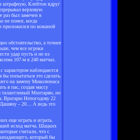
ь в штрафную, Клейтон вдруг
й прерывал верховую
е раз был замечен в
о не помог, когда
и приложился по кожаной
но обстоятельство, а точнее
ьше, чем все игроки
сти удар пусть и не из
ксима 107-м в 240 матчах.
 с характером наблюдаются
я бы попытаться это сделать.
шего на замену Миколюнаса
ь в пас, создав массу
ал талантливый Мхитарян, но
а. Вратарю Непогодову 22
 Дашяну – 20… А ведь это
их еще играть и играть.
ивший исход матча. Шацких
которые считали, что с
 нападающего, который бы