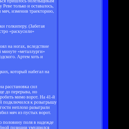
ться пришлось болельщикам
 Реве только и оставалось,
и мяч, изменив траекторию,
и голкиперу. (Забегая
стро «раскусили»
оял на ногах, вследствие
-й минуте «металлурги»
дского. Артем хоть и
ких, который набегал на
на расстановка сил
ще до перерыва, но
робить мимо ворот. На 41-й
лей подключился к розыгрышу
 гости неплохо разыграли
ыбил мяч из пустых ворот.
ю половину поля в надежде
ойной позиции умудрился