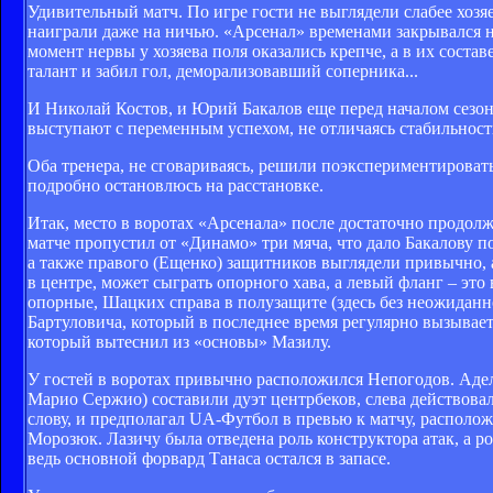
Удивительный матч. По игре гости не выглядели слабее хозяе
наиграли даже на ничью. «Арсенал» временами закрывался н
момент нервы у хозяева поля оказались крепче, а в их сост
талант и забил гол, деморализовавший соперника...
И Николай Костов, и Юрий Бакалов еще перед началом сезон
выступают с переменным успехом, не отличаясь стабильность
Оба тренера, не сговариваясь, решили поэкспериментировать 
подробно остановлюсь на расстановке.
Итак, место в воротах «Арсенала» после достаточно продол
матче пропустил от «Динамо» три мяча, что дало Бакалову
а также правого (Ещенко) защитников выглядели привычно,
в центре, может сыграть опорного хава, а левый фланг – эт
опорные, Шацких справа в полузащите (здесь без неожиданно
Бартуловича, который в последнее время регулярно вызывае
который вытеснил из «основы» Мазилу.
У гостей в воротах привычно расположился Непогодов. Аде
Марио Сержио) составили дуэт центрбеков, слева действова
слову, и предполагал UA-Футбол в превью к матчу, располо
Морозюк. Лазичу была отведена роль конструктора атак, а р
ведь основной форвард Танаса остался в запасе.