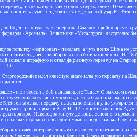
ные действия в исполнении обеих команд, но первым поволнова
 передачу, после которой мяч угодил в перекладину! Невысокому
ов «канониров» сумел подставиться под опасный удар Клейтона 
редачи Ещенко в штрафную соперника Самодин пробил прямо в рук
ии форварда «Арсенала». Защитники «Металлурга» достаточно бы
у за попытку «нарисовать» пенальти, а чуть позже Шина не уст
ко на этом «чудачества» обороны гостей не закончились. На 18
орый вошел в штрафную и отдал фирменную передачу на Старгоро
 – 1:0.
ет. Старгородский выдал классную диагональную передачу на Шац
справился.
дящее - и он бросил в бой нападающего Танасу. С выходом румы
л в глухую оборону. Гости могли и должны были отыгрываться е
е Клейтон замыкал передачу на дальнюю штангу, но умудрился п
, но румын пробил прямо в Реву. На 42-й минуте защитник Аде
в руки вратарю. Наконец за минуту до конца основного времени
о из полевых игроков в последний момент подстраховал Реву и в
оборону хозяев, которые слишком уж откровенно отошли на сво
аботала. Дважды мог отличиться Клейтон. Сначала бразилец с уб