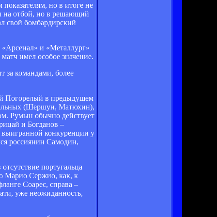
 показателям, но в итоге не
л на отбой, но в решающий
вал свой бомбардирский
ь «Арсенал» и «Металлург»
 матч имел особое значение.
ит за командами, более
гей Погорелый в предыдущем
ральных (Шершун, Матюхин),
ом. Румын обычно действует
Грицай и Богданов –
ие выигранной конкуренции у
лся россиянин Самодин,
 отсутствие португальца
о Марио Сержио, как, к
ланге Соарес, справа –
тати, уже неожиданность,