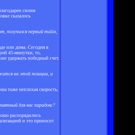
благодарен своим
цовке сказалось
от, получился первый тайм,
зде или дома. Сегодня в
рой 45-минутки, то,
ание удержать победный счет.
жится на этой позиции, и
на тоже неплохая скорость,
приятный для вас парадокс?
орошо распорядились
еализацией и это приносит