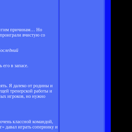
 другим причинам… Но
 проиграли вчистую со
Последний
 его в запасе.
ять. Я далеко от родины и
ущей тренерской работы и
нных игроков, но нужно
 очень классной командой,
г» давал играть сопернику и