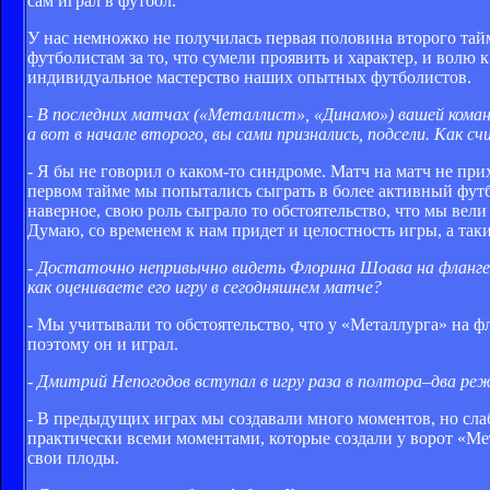
сам играл в футбол.
У нас немножко не получилась первая половина второго тайм
футболистам за то, что сумели проявить и характер, и волю 
индивидуальное мастерство наших опытных футболистов.
- В последних матчах («Металлист», «Динамо») вашей команд
а вот в начале второго, вы сами признались, подсели. Как 
- Я бы не говорил о каком-то синдроме. Матч на матч не прих
первом тайме мы попытались сыграть в более активный футбо
наверное, свою роль сыграло то обстоятельство, что мы вели
Думаю, со временем к нам придет и целостность игры, а так
- Достаточно непривычно видеть Флорина Шоава на фланге о
как оцениваете его игру в сегодняшнем матче?
- Мы учитывали то обстоятельство, что у «Металлурга» на 
поэтому он и играл.
- Дмитрий Непогодов вступал в игру раза в полтора–два реж
- В предыдущих играх мы создавали много моментов, но сла
практически всеми моментами, которые создали у ворот «Ме
свои плоды.