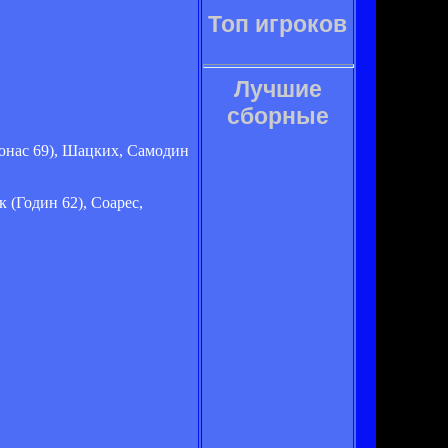
Топ игроков
Лучшие
сборные
юнас 69), Шацких, Самодин
 (Годин 62), Соарес,