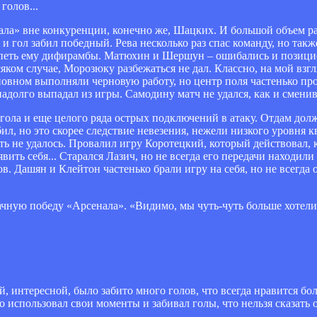
голов...
ала» вне конкуренции, конечно же, Шацких. И большой объем р
 и гол забил победный. Рева несколько раз спас команду, но такж
н петь ему дифирамбы. Матюхин и Шершун – ошибались и позицио
яком случае, Морозюку разбежаться не дал. Классно, на мой взг
сновном выполняли черновую работу, но центр поля частенько п
 надолго выпадал из игры. Самодину матч не удался, как и смени
 гола и еще целого ряда острых подключений в атаку. Отдам дол
бил, но это скорее следствие невезения, нежели низкого уровня
ь не удалось. Провалил игру Коротецкий, который действовал, к
ить себя... Старался Лазич, но не всегда его передачи находили
ов. Дашян и Клейтон частенько брали игру на себя, но не всегда
ачную победу «Арсенала». «Видимо, мы чуть-чуть больше хотели 
, интересной, было забито много голов, что всегда нравится бо
 использовал свои моменты и забивал голы, что нельзя сказать о