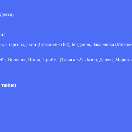
десса)
 67
, Старгородский (Симоненко 83), Богданов, Закарлюка (Микол
йе, Воловик, Шина, Прийма (Танаса 32), Лазич, Дашян, Морозюк
 тайма)