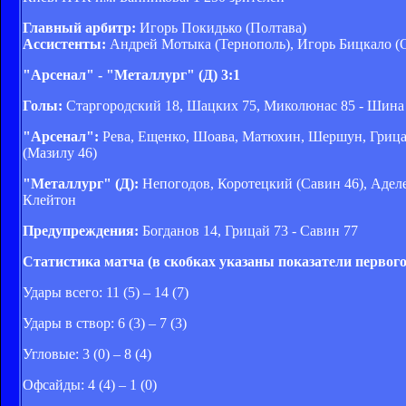
Главный арбитр:
Игорь Покидько (Полтава)
Ассистенты:
Андрей Мотыка (Тернополь), Игорь Бицкало (О
"Арсенал" - "Металлург" (Д) 3:1
Голы:
Старгородский 18, Шацких 75, Миколюнас 85 - Шина
"Арсенал":
Рева, Ещенко, Шоава, Матюхин, Шершун, Грицай
(Мазилу 46)
"Металлург" (Д):
Непогодов, Коротецкий (Савин 46), Аделе
Клейтон
Предупреждения:
Богданов 14, Грицай 73 - Савин 77
Статистика матча (в скобках указаны показатели первого
Удары всего: 11 (5) – 14 (7)
Удары в створ: 6 (3) – 7 (3)
Угловые: 3 (0) – 8 (4)
Офсайды: 4 (4) – 1 (0)