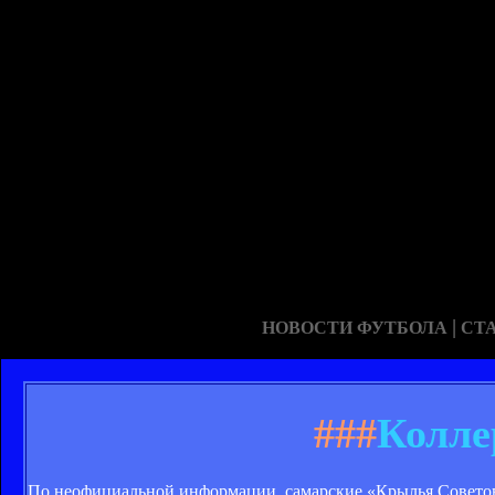
|
НОВОСТИ ФУТБОЛА
СТ
###
Колле
По неофициальной информации, самарские «Крылья Совето