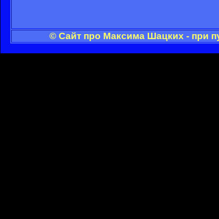
© Сайт про Максима Шацких - при 