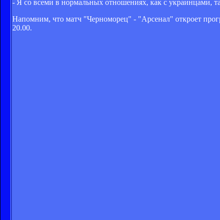
- Я со всеми в нормальных отношениях, как с украинцами, т
Напомним, что матч "Черноморец" - "Арсенал" откроет програ
20.00.