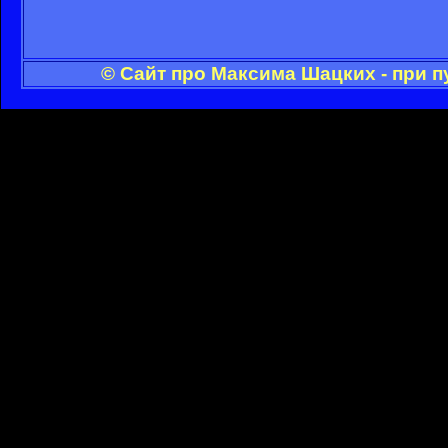
© Сайт про Максима Шацких - при 