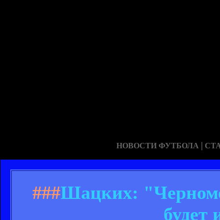
|
НОВОСТИ ФУТБОЛА
СТ
###
Шацких: "Черномо
будет 