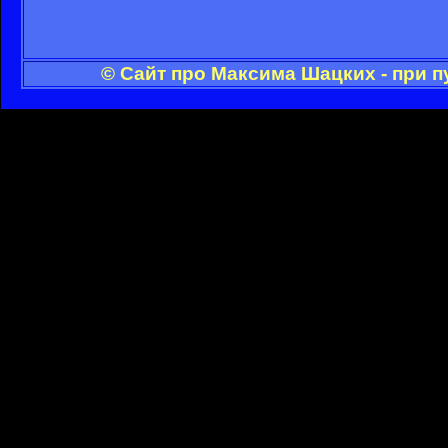
© Сайт про Максима Шацких - при 