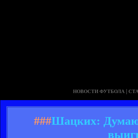
|
НОВОСТИ ФУТБОЛА
СТ
###
Шацких: Думаю,
выигр