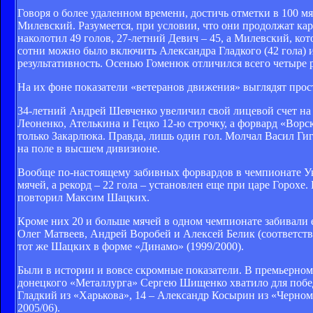
Говоря о более удаленном времени, достичь отметки в 100 мя
Милевский. Разумеется, при условии, что они продолжат кар
наколотил 49 голов, 27-летний Девич – 45, а Милевский, ко
сотни можно было включить Александра Гладкого (42 гола) 
результативность. Осенью Гоменюк отличился всего четыре 
На их фоне показатели «ветеранов движения» выглядят про
34-летний Андрей Шевченко увеличил свой лицевой счет на 6
Леоненко, Ателькина и Гецко 12-ю строчку, а форвард «Ворс
только Закарлюка. Правда, лишь один гол. Молчал Васил Гиг
на поле в высшем дивизионе.
Вообще по-настоящему забивных форвардов в чемпионате Укр
мячей, а рекорд – 22 гола – установлен еще при царе Горохе. 
повторил Максим Шацких.
Кроме них 20 и больше мячей в одном чемпионате забивали 
Олег Матвеев, Андрей Воробей и Алексей Белик (соответствен
тот же Шацких в форме «Динамо» (1999/2000).
Были в истории и вовсе скромные показатели. В премьерно
донецкого «Металлурга» Сергею Шищенко хватило для побед
Гладкий из «Харькова», 14 – Александр Косырин из «Черномо
2005/06).