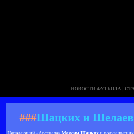
|
НОВОСТИ ФУТБОЛА
СТ
###
Шацких и Шелаев
Нападающий «Арсенала»
Максим Шацких
и полузащитник