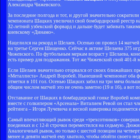
Александра Чижевского.
За последние полгода и тот, и другой значительно сократили
чемпионата Шацких увеличил свой бомбардирский реестр на 7
32-летний узбекский форвард и дальше будет забивать таким
киевскому «Динамо».
Нацелился на рекорд и Шелаев. Осенью он провел 14 матчей 
на третье Сергея Шищенко. Сейчас в активе Шелаева 375 игр
Чижевского. По футбольным меркам возраст у Шелаева, коне
есть пример для подражания. Тот же Чижевский свой 401-й ма
Если Шелаев значительно оторвался от своих ближайших пр
«Металлиста» Андрей Воробей. Нынешний чемпионат оба фор
отметки в 101 гол. Осенью Шацких забил на три мяча больше
общим числом матчей это не очень заметно (19 и 16), а вот 
Отставание от Шацких в бомбардирской гонке Воробей ком
вместе с голкипером «Арсенала» Виталием Ревой он стал чл
рейтинга – Игоря Лучевича и весной наверняка поднимется 
Самый впечатляющий рывок среди «трехсотников» совершил
поединках и с 12-й строчки переместился на седьмую. Дюжи
Аналогичный рывок, но только с шестой позиции на четвер
менее и девяти матчей ему хватило, чтобы обойти своего не