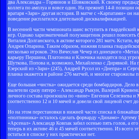
два Александра – Горяинов и Шовковский. К своему предыд
коллега по амплуа и вовсе один. На прежней 14-й позиции 
вратаря «Зари» другая история. В матче с «Карпатами» он н
поведение расплатился длительной дисквалификацией.
В весенней части чемпионата шанс вступить в гвардейский к
игр. Однако харизматичный полузащитник решил повесить бут
Виталия Долганского, в активе которого 281 матч. Кстати, 
Андрея Опарина. Таким образом, нижняя планка гвардейского
несколько игроков. Это Вячеслав Чечер из донецкого «Метал
карьеру Першина, Платонова и Ключика находятся под угрозо
Шуткова, Попова и, возможно, Михайленко с Дирявкой. На 
Езерский из «Зари» (245), Андрей Русол из «Днепра» и Серг
планка окажется в районе 276 матчей, и многие старожилы 
Еще большая «чистка» ожидается среди бомбардиров. Дело в 
вылетели сразу пятеро – Александр Рыкун, Валерий Кривенц
личного состава произошла по «вине» Евгения Селезнева и
соответственно 12 и 10 мячей и довели свой лицевой счет до 
Но на этом перестановки в нижней части списка в ближайшее
«полтинника» осталось сделать форварду «Динамо» Артему 
«Арсенал» Александр Ковпак забил осенью пять голов, а ег
теперь в их активе 46 и 45 мячей соответственно. Из всего 
остаться в списке у них практически нет.