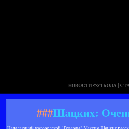
|
НОВОСТИ ФУТБОЛА
СТ
###
Шацких: Очень
Нападающий ужгородской "Говерлы" Максим Шацких рассказ