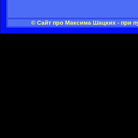
© Сайт про Максима Шацких - при 