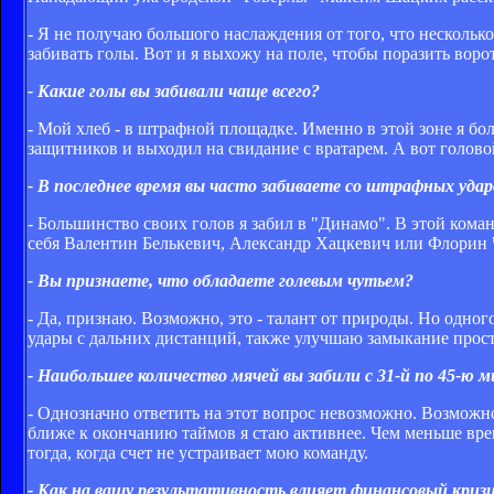
- Я не получаю большого наслаждения от того, что несколь
забивать голы. Вот и я выхожу на поле, чтобы поразить вор
- Какие голы вы забивали чаще всего?
- Мой хлеб - в штрафной площадке. Именно в этой зоне я бо
защитников и выходил на свидание с вратарем. А вот голово
- В последнее время вы часто забиваете со штрафных удар
- Большинство своих голов я забил в "Динамо". В этой ком
себя Валентин Белькевич, Александр Хацкевич или Флорин Ч
- Вы признаете, что обладаете голевым чутьем?
- Да, признаю. Возможно, это - талант от природы. Но одног
удары с дальних дистанций, также улучшаю замыкание простр
- Наибольшее количество мячей вы забили с 31-й по 45-ю 
- Однозначно ответить на этот вопрос невозможно. Возможн
ближе к окончанию таймов я стаю активнее. Чем меньше вре
тогда, когда счет не устраивает мою команду.
- Как на вашу результативность влияет финансовый кризи