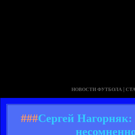
|
НОВОСТИ ФУТБОЛА
СТ
###
Сергей Нагорняк:
несомненно