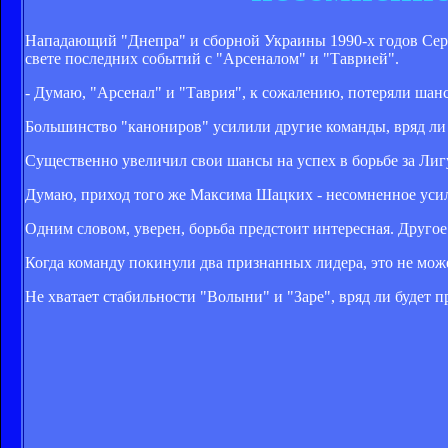
Нападающий "Днепра" и сборной Украины 1990-х годов Серге
свете последних событий с "Арсеналом" и "Таврией".
- Думаю, "Арсенал" и "Таврия", к сожалению, потеряли шанс
Большинство "канониров" усилили другие команды, вряд ли
Существенно увеличил свои шансы на успех в борьбе за Ли
Думаю, приход того же Максима Шацких - несомненное усил
Одним словом, уверен, борьба предстоит интересная. Другое 
Когда команду покинули два признанных лидера, это не может
Не хватает стабильности "Волыни" и "Заре", вряд ли будет 