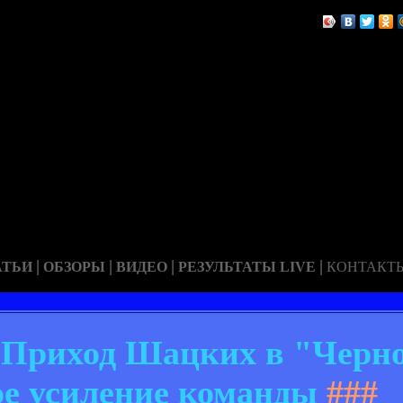
|
|
|
|
АТЬИ
ОБЗОРЫ
ВИДЕО
РЕЗУЛЬТАТЫ LIVE
КОНТАКТ
 Приход Шацких в "Черно
е усиление команды
###