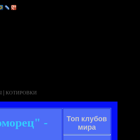
|
Ы
КОТИРОВКИ
Топ клубов
морец" -
мира