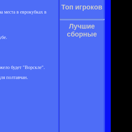
Топ игроков
а места в еврокубках в
Лучшие
сборные
убе.
жело будет "Ворскле".
для полтавчан.