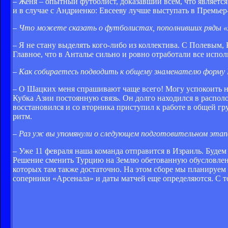
– Женя – опытный футболист, доказавший всем, что являетс
и в случае с Андриенко: Евсееву лучше выступать в Премьер
– Что можете сказать о футболистах, пополнивших ряды «А
– Я не стану выделять кого-либо из коллектива. С Полевым
Главное, что в Анталье сильно и ровно отработали все испол
– Как собираетесь подводить к общему знаменателю форму
– О Шацких меня спрашивают чаще всего! Могу успокоить 
Кубка Азии постоянную связь. Он долго находился в распол
восстановился и со вторника приступил к работе в общей г
ритм.
– Раз уж вы упомянули о следующем подготовительном этап
– Уже 11 февраля наша команда отправится в Израиль. Будем
Решение сменить Турцию на Землю обетованную обусловлено
которых там также достаточно. На этом сборе мы планируе
соперники «Арсенала» и даты матчей еще определяются. С т