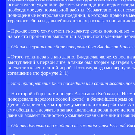
основательно улучшили физические кондиции, ведь команда 
необходимое для нормальной работы. Характерно, что, несм
полноценные контрольные поединки, в которых право на мес
турецкого сбора и дальнейших планах рассказал наставник 
– Прежде всего хочу отметить характер своих подопечных, 
на все сто процентов выполнили задачи, поставленные пере
– Одним из лучших на сборе наверняка был Владислав Чангел
– Этого голкипера я знаю давно. Владислав является воспи
выступлений в первой лиге, а также был вторым вратарем в
впечатлил качественной игрой. Поэтому, когда мы вернулись
соглашение (по формуле 2+1).
– Это приобретение было последним или стоит ждать новы
– На второй сбор с нами поедет Александр Кобахидзе. Несмо
подозревали перелом носовой кости), в ближайшее время он
Денис Андриенко, к которому у меня по итогам работы в Анта
ему обещать, а держать в запасе квалифицированного исполн
данный момент полностью укомплектованы все линии нашей 
– Однако довольно неожиданно из команды ушел Евгений Ев