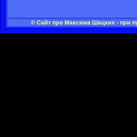
© Сайт про Максима Шацких - при 