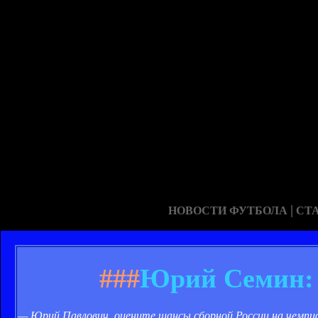
|
НОВОСТИ ФУТБОЛА
СТ
###
Юрий Семин: 
— Юрий Павлович, оцените шансы сборной России на чемпи