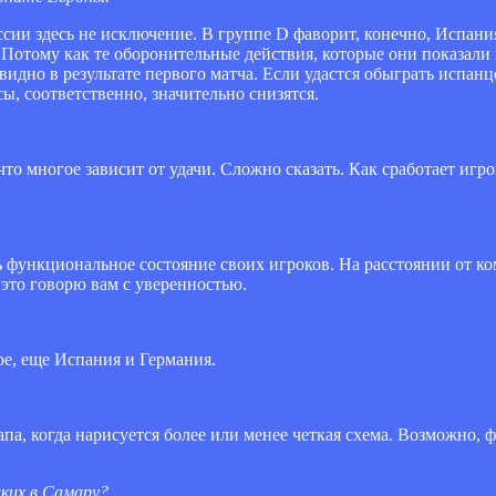
сии здесь не исключение. В группе D фаворит, конечно, Испани
 Потому как те оборонительные действия, которые они показали 
видно в результате первого матча. Если удастся обыграть испан
сы, соответственно, значительно снизятся.
 что многое зависит от удачи. Сложно сказать. Как сработает иг
ть функциональное состояние своих игроков. На расстоянии от к
 это говорю вам с уверенностью.
ое, еще Испания и Германия.
а, когда нарисуется более или менее четкая схема. Возможно, ф
ких в Самару?