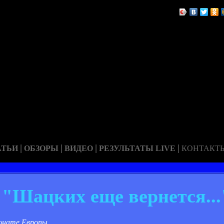
|
|
|
|
АТЬИ
ОБЗОРЫ
ВИДЕО
РЕЗУЛЬТАТЫ LIVE
КОНТАКТ
"Шацких еще вернется...
онате Европы.