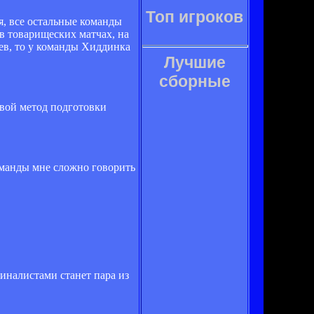
Топ игроков
я, все остальные команды
в товарищеских матчах, на
цев, то у команды Хиддинка
Лучшие
сборные
ровой метод подготовки
оманды мне сложно говорить
иналистами станет пара из