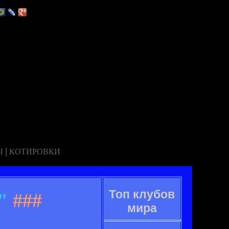
|
Ы
КОТИРОВКИ
Топ клубов
"
###
мира