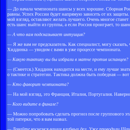
— До начала чемпионата шансы у всех хорошие. Сборная Рос
равны. Успех России будет напрямую зависеть от их защиты.
мой взгляд, оставляют желать лучшего. Очень многое станет 
есть шанс выйти из группы, а если Россия проиграет, то шан
— А что вам подсказывает интуиция?
— Я же вам не предсказатель. Как специалист, могу сказать,
Хиддинка — увидим с вами в уже процессе чемпионата.
— Какую тактику вы бы избрали в матче против испанцев?
— (Смеется.) Хиддинк находится на месте, и ему лучше зна
о тактике и стратегии. Тактика должна быть победная — вот
— Кто фаворит чемпионата?
— На мой взгляд, это Франция, Италия, Португалия. Наверн
— Кого видите в финале?
— Можно попробовать сделать прогноз после группового этап
той пятерки, что я вам назвал.
— Давайте коснемся ваших клубных дел. Уже проводили Шац